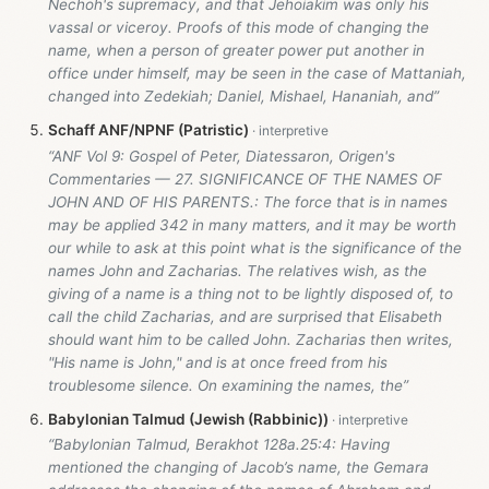
Nechoh's supremacy, and that Jehoiakim was only his
vassal or viceroy. Proofs of this mode of changing the
name, when a person of greater power put another in
office under himself, may be seen in the case of Mattaniah,
changed into Zedekiah; Daniel, Mishael, Hananiah, and”
Schaff ANF/NPNF (Patristic)
“ANF Vol 9: Gospel of Peter, Diatessaron, Origen's
Commentaries — 27. SIGNIFICANCE OF THE NAMES OF
JOHN AND OF HIS PARENTS.: The force that is in names
may be applied 342 in many matters, and it may be worth
our while to ask at this point what is the significance of the
names John and Zacharias. The relatives wish, as the
giving of a name is a thing not to be lightly disposed of, to
call the child Zacharias, and are surprised that Elisabeth
should want him to be called John. Zacharias then writes,
"His name is John," and is at once freed from his
troublesome silence. On examining the names, the”
Babylonian Talmud (Jewish (Rabbinic))
“Babylonian Talmud, Berakhot 128a.25:4: Having
mentioned the changing of Jacob’s name, the Gemara