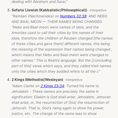
dealing with Abraham and Sarai,”
Sefaria (Jewish (Kabbalistic/Philosophical))
“Ramban (Nachmanides) on
Numbers 32:38
: AND NEBO,
AND BAAL-MEON — THEIR NAMES BEING CHANGED.
“Nebo and Baal-meon were names of idols, and the
Amorites used to call their cities by the names of their
idols, therefore the children of Reuben changed [the names
of these cities and gave them] different names, this being
the meaning of the expression their names being changed ,
which means that Nebo and Baal-meon were changed to
other names.” This is Rashi’s language. But the [concluding
part of this] verse which says, and they called their names
unto the cities which they builded refers to all the c”
2 Kings (Methodist/Wesleyan)
“Adam Clarke on
2 Kings 23:34
: Turned his name to
Jehoiakim - These names are precisely the same in
signification: Eliakim is God shall arise; Jehoiakim, Jehovah
shall arise; or, the resurrection of God; the resurrection of
Jehovah. That is, God's rising again to show his power,
justice, etc. The change of the name was to show