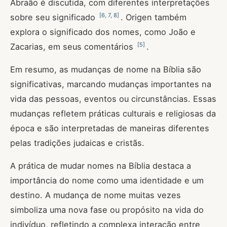
Abraão é discutida, com diferentes interpretações
[
6
,
7
,
8
]
sobre seu significado
. Origen também
explora o significado dos nomes, como João e
[
5
]
Zacarias, em seus comentários
.
Em resumo, as mudanças de nome na Bíblia são
significativas, marcando mudanças importantes na
vida das pessoas, eventos ou circunstâncias. Essas
mudanças refletem práticas culturais e religiosas da
época e são interpretadas de maneiras diferentes
pelas tradições judaicas e cristãs.
A prática de mudar nomes na Bíblia destaca a
importância do nome como uma identidade e um
destino. A mudança de nome muitas vezes
simboliza uma nova fase ou propósito na vida do
indivíduo, refletindo a complexa interação entre